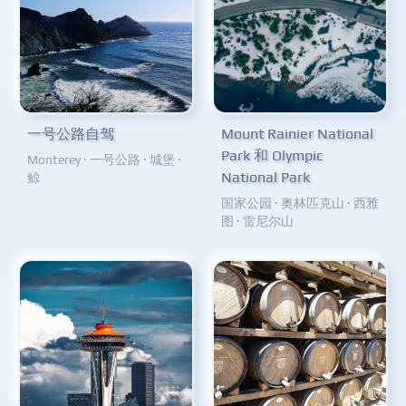
一号公路自驾
Mount Rainier National
Park 和 Olympic
Monterey
·
一号公路
·
城堡
·
National Park
鲸
国家公园
·
奥林匹克山
·
西雅
图
·
雷尼尔山