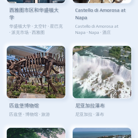
西雅图市区和华盛顿大
Castello di Amorosa at
学
Napa
华盛顿大学
·
太空针
·
星巴克
Castello di Amorosa at
·
派克市场
·
西雅图
Napa
·
Napa
·
酒庄
匹兹堡博物馆
尼亚加拉瀑布
匹兹堡
·
博物馆
·
旅游
尼亚加拉
·
瀑布