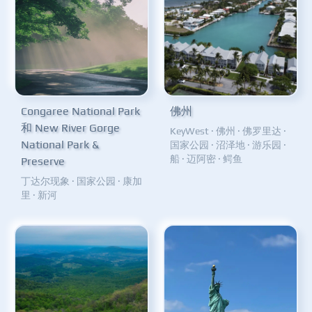
Congaree National Park
佛州
和 New River Gorge
KeyWest
·
佛州
·
佛罗里达
·
National Park &
国家公园
·
沼泽地
·
游乐园
·
船
·
迈阿密
·
鳄鱼
Preserve
丁达尔现象
·
国家公园
·
康加
里
·
新河