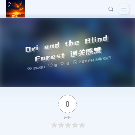
O
ri
a
n
d
t
h
e
Bli
n
d
F
o
r
e
st
通
关
感
想
2019年12月25日
0
3
2498
0
评分