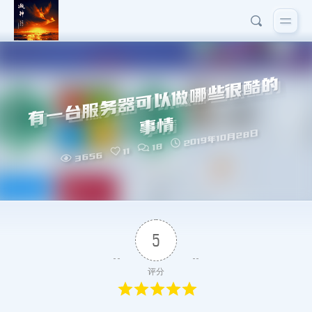
有
一
台
服
务
器
可
以
做
哪
些
很
酷
的
事
情
2019年10月28日
18
11
3656
5
评分