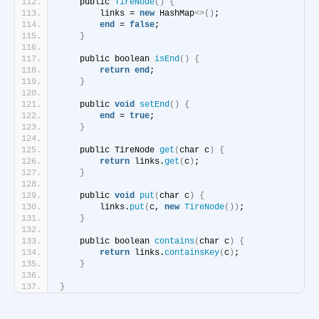
    public 
TireNode
()
{
        links = 
new
 HashMap
<>()
;
end
 = 
false
;
}
    public boolean 
isEnd
()
{
return
end
;
}
    public 
void
setEnd
()
{
end
 = 
true
;
}
    public TireNode 
get
(
char c
)
{
return
 links.
get
(
c
)
;
}
    public 
void
put
(
char c
)
{
        links.
put
(
c, 
new
TireNode
())
;
}
    public boolean 
contains
(
char c
)
{
return
 links.
containsKey
(
c
)
;
}
}