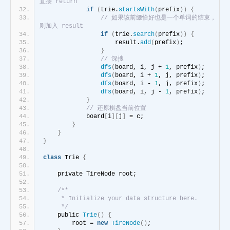
直接 return
if
(
trie.
startsWith
(
prefix
))
{
// 如果该前缀恰好也是一个单词的结束，
则加入 result
if
(
trie.
search
(
prefix
))
{
                    result.
add
(
prefix
)
;
}
// 深搜
dfs
(
board, i, j + 
1
, prefix
)
;
dfs
(
board, i + 
1
, j, prefix
)
;
dfs
(
board, i - 
1
, j, prefix
)
;
dfs
(
board, i, j - 
1
, prefix
)
;
}
// 还原棋盘当前位置
            board
[
i
][
j
]
 = c;
}
}
}
class
 Trie 
{
    private TireNode root;
/**
     * Initialize your data structure here.
     */
    public 
Trie
()
{
        root = 
new
TireNode
()
;