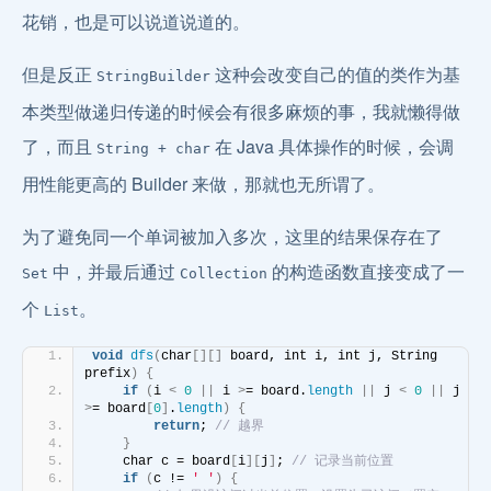
花销，也是可以说道说道的。
但是反正
这种会改变自己的值的类作为基
StringBuilder
本类型做递归传递的时候会有很多麻烦的事，我就懒得做
了，而且
在 Java 具体操作的时候，会调
String + char
用性能更高的 Builder 来做，那就也无所谓了。
为了避免同一个单词被加入多次，这里的结果保存在了
中，并最后通过
的构造函数直接变成了一
Set
Collection
个
。
List
void
dfs
(
char
[][]
 board, int i, int j, String 
prefix
)
{
if
(
i 
<
0
||
 i 
>
= board.
length
||
 j 
<
0
||
 j 
>
= board
[
0
]
.
length
)
{
return
; 
// 越界
}
    char c = board
[
i
][
j
]
; 
// 记录当前位置
if
(
c != 
' '
)
{