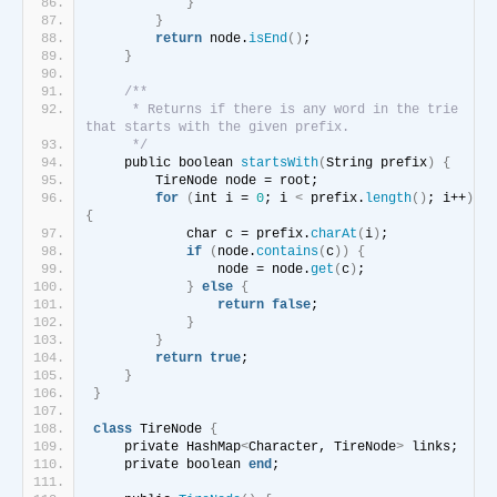
}
}
return
 node.
isEnd
()
;
}
/**
     * Returns if there is any word in the trie 
that starts with the given prefix.
     */
    public boolean 
startsWith
(
String prefix
)
{
        TireNode node = root;
for
(
int i = 
0
; i 
<
 prefix.
length
()
; i++
)
{
            char c = prefix.
charAt
(
i
)
;
if
(
node.
contains
(
c
))
{
                node = node.
get
(
c
)
;
}
else
{
return
false
;
}
}
return
true
;
}
}
class
 TireNode 
{
    private HashMap
<
Character, TireNode
>
 links;
    private boolean 
end
;