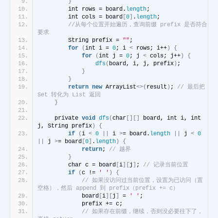
}
        int rows = board.
length
;
        int cols = board
[
0
]
.
length
;
//从每个位置开始遍历，查询前缀 prefix 是否符合
要求
        String prefix = 
""
;
for
(
int i = 
0
; i 
<
 rows; i++
)
{
for
(
int j = 
0
; j 
<
 cols; j++
)
{
dfs
(
board, i, j, prefix
)
;
}
}
return
new
 ArrayList
<>(
result
)
; 
// 最后把 
Set 转化为 List 返回
}
    private 
void
dfs
(
char
[][]
 board, int i, int 
j, String prefix
)
{
if
(
i 
<
0
||
 i 
>
= board.
length
||
 j 
<
0
||
 j 
>
= board
[
0
]
.
length
)
{
return
; 
// 越界
}
        char c = board
[
i
][
j
]
; 
// 记录当前位置
if
(
c != 
' '
)
{
// 如果没访问过当前位置，设置为已访问（置
空格），然后 append 到 prefix（prefix += c）
            board
[
i
][
j
]
 = 
' '
;
            prefix += c;
// 如果存在前缀，继续，否则没必要往下了，