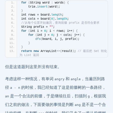
for
(
String word 
:
 words
)
{
    trie.
insert
(
word
)
;
}
int rows = board.
length
;
int cols = board
[
0
]
.
length
;
//从每个位置开始遍历，查询前缀 prefix 是否符合要求
String prefix = 
""
;
for
(
int i = 
0
; i 
<
 rows; i++
)
{
for
(
int j = 
0
; j 
<
 cols; j++
)
{
dfs
(
board, i, j, prefix
)
;
}
}
return
new
 ArrayList
<>(
result
)
; 
// 最后把 Set 转化
为 List 返回
但是这道题到这里并没有结束。
考虑这样一种情况，有单词
和
，当遍历到路
angry
angle
径
的时候，我已经知道了这是前缀树的一条路径，
a - n
是一个合法的前缀，于是继续往后，扫描到
，根据我
an
g
们之前的做法，下面要做的事情是判断
是不是一个合
ang
法的前缀，在判断
的时候，我们又走了一遍从前缀树