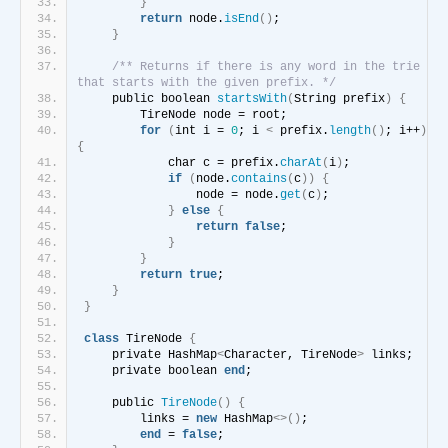
}
return
 node.
isEnd
()
;
}
/** Returns if there is any word in the trie 
that starts with the given prefix. */
    public boolean 
startsWith
(
String prefix
)
{
        TireNode node = root;
for
(
int i = 
0
; i 
<
 prefix.
length
()
; i++
)
{
            char c = prefix.
charAt
(
i
)
;
if
(
node.
contains
(
c
))
{
                node = node.
get
(
c
)
;
}
else
{
return
false
;
}
}
return
true
;
}
}
class
 TireNode 
{
    private HashMap
<
Character, TireNode
>
 links;
    private boolean 
end
;
    public 
TireNode
()
{
        links = 
new
 HashMap
<>()
;
end
 = 
false
;