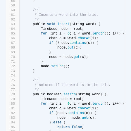
}
/**
     * Inserts a word into the trie.
     */
    public 
void
insert
(
String word
)
{
        TireNode node = root;
for
(
int i = 
0
; i 
<
 word.
length
()
; i++
)
{
            char c = word.
charAt
(
i
)
;
if
(
!node.
contains
(
c
))
{
                node.
put
(
c
)
;
}
            node = node.
get
(
c
)
;
}
        node.
setEnd
()
;
}
/**
     * Returns if the word is in the trie.
     */
    public boolean 
search
(
String word
)
{
        TireNode node = root;
for
(
int i = 
0
; i 
<
 word.
length
()
; i++
)
{
            char c = word.
charAt
(
i
)
;
if
(
node.
contains
(
c
))
{
                node = node.
get
(
c
)
;
}
else
{
return
false
;