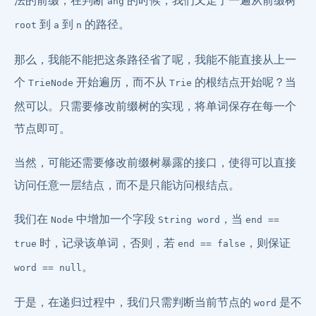
ang
到
到
的路径。
root
a
n
那么，我能不能把这条路径省了呢，我能不能直接从上一
个
开始遍历，而不从
的根结点开始呢？当
TrieNode
Trie
然可以。只需要修改前缀树的实现，将单词保存在每一个
节点即可。
当然，可能还需要修改前缀树暴露的接口，使得可以直接
访问任意一层结点，而不是只能访问根结点。
我们在
中增加一个字段
，当
Node
String word
end ==
时，记录该单词，否则，若
，则保证
true
end == false
。
word == null
于是，在递归过程中，我们只需判断当前节点的
是不
word