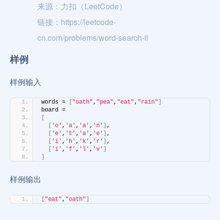
来源：力扣（LeetCode）
链接：https://leetcode-
cn.com/problems/word-search-ii
样例
样例输入
words = 
[
"oath"
,
"pea"
,
"eat"
,
"rain"
]
board =
[
[
'o'
,
'a'
,
'a'
,
'n'
]
,
[
'e'
,
't'
,
'a'
,
'e'
]
,
[
'i'
,
'h'
,
'k'
,
'r'
]
,
[
'i'
,
'f'
,
'l'
,
'v'
]
]
样例输出
[
"eat"
,
"oath"
]