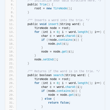
/** Initialize your data structure here. */
    public 
Trie
()
{
        root = 
new
TireNode
()
;
}
/** Inserts a word into the trie. */
    public 
void
insert
(
String word
)
{
        TireNode node = root;
for
(
int i = 
0
; i 
<
 word.
length
()
; i++
)
{
            char c = word.
charAt
(
i
)
;
if
(
!node.
contains
(
c
))
{
                node.
put
(
c
)
;
}
            node = node.
get
(
c
)
;
}
        node.
setEnd
()
;
}
/** Returns if the word is in the trie. */
    public boolean 
search
(
String word
)
{
        TireNode node = root;
for
(
int i = 
0
; i 
<
 word.
length
()
; i++
)
{
            char c = word.
charAt
(
i
)
;
if
(
node.
contains
(
c
))
{
                node = node.
get
(
c
)
;
}
else
{
return
false
;
}