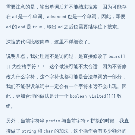
需要注意的是，输出单词后并不能结束搜索，因为可能存
在
是一个单词、
也是一个单词，因此，即便
ad
advanced
的
是
，输出
之后也需要继续往下搜索。
ad
end
true
ad
深搜的代码比较简单，这里不详细说了。
说明几点，我处理是不是访问过，是直接修改了
board[]
为空格字符
，这个做法可能不太合适，因为不管修
[]
' '
改为什么字符，这个字符也都可能是合法单词的一部分，
我们不能假设单词中一定会有一个字符永远不会出现。因
此，更加合理的做法是开一个
数
boolean visited[][]
组。
另外，当前字符串
与当前字符
拼接的时候，我直
prefix
c
接做了
和
的加法，这个操作会有多少额外的
String
char