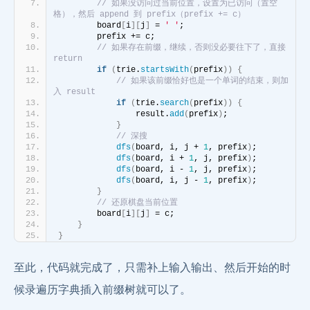
// 如果没访问过当前位置，设置为已访问（置空
格），然后 append 到 prefix（prefix += c）
        board
[
i
][
j
]
 = 
' '
;
        prefix += c;
// 如果存在前缀，继续，否则没必要往下了，直接 
return
if
(
trie.
startsWith
(
prefix
))
{
// 如果该前缀恰好也是一个单词的结束，则加
入 result
if
(
trie.
search
(
prefix
))
{
                result.
add
(
prefix
)
;
}
// 深搜
dfs
(
board, i, j + 
1
, prefix
)
;
dfs
(
board, i + 
1
, j, prefix
)
;
dfs
(
board, i - 
1
, j, prefix
)
;
dfs
(
board, i, j - 
1
, prefix
)
;
}
// 还原棋盘当前位置
        board
[
i
][
j
]
 = c;
}
}
至此，代码就完成了，只需补上输入输出、然后开始的时
候录遍历字典插入前缀树就可以了。