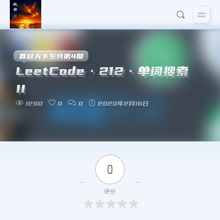
算尽天下系列第4期
LeetCode·212·单词搜索
II
1290
0
0
2020年2月16日
0
评分