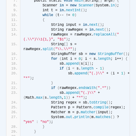
    public static 
void
main
(
String
[]
 args
)
{
        Scanner 
in
 = 
new
Scanner
(
System.
in
)
;
        int t = 
in
.
nextInt
()
;
while
(
t-- != 
0
)
{
            String input = 
in
.
next
()
;
            String rawRegex = 
in
.
next
()
;
            rawRegex = rawRegex.
replaceAll
(
"
(.\\*)\\1{1,}"
, 
"$1"
)
;
            String
[]
 s = 
rawRegex.
split
(
"\\.\\*"
)
;
            StringBuffer sb = 
new
StringBuffer
()
;
for
(
int i = 
0
; i 
<
 s.
length
; i++
)
{
                sb.
append
(
s
[
i
])
;
if
(
i 
<
 s.
length
 - 
1
)
                    sb.
append
(
"(.)\\"
 + 
(
i + 
1
)
 + 
"*"
)
;
}
if
(
rawRegex.
endsWith
(
".*"
))
                sb.
append
(
"(.)\\"
 + 
(
Math.
max
(
s.
length
,
1
))
 + 
"*"
)
;
            String regex = sb.
toString
()
;
            Pattern p = Pattern.
compile
(
regex
)
;
            Matcher m = p.
matcher
(
input
)
;
            System.
out
.
println
(
m.
matches
()
 ? 
"yes"
:
"no"
)
;
}
}