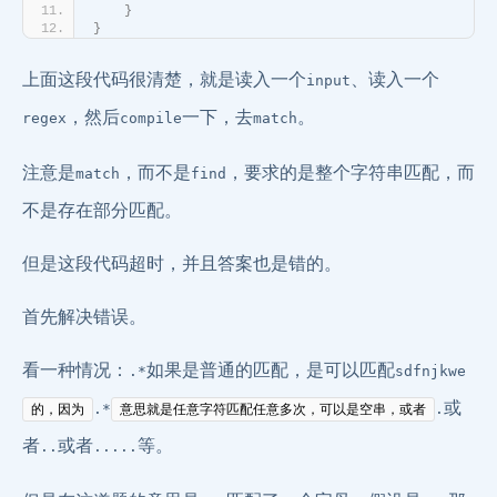
}
}
上面这段代码很清楚，就是读入一个
、读入一个
input
，然后
一下，去
。
regex
compile
match
注意是
，而不是
，要求的是整个字符串匹配，而
match
find
不是存在部分匹配。
但是这段代码超时，并且答案也是错的。
首先解决错误。
看一种情况：
如果是普通的匹配，是可以匹配
.*
sdfnjkwe
或
.*
.
的，因为
意思就是任意字符匹配任意多次，可以是空串，或者
者
或者
等。
..
.....