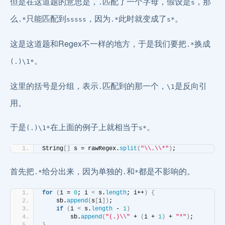
但是在这道题的意思是，
匹配了一个字母，假设是
，那
.
s
么
只能匹配到
，因为
此时就变成了
。
.*
sssss
.*
s*
这是这道题和Regex不一样的地方，于是我们要把
换成
.*
。
(.)\1*
这里的括号是分组，表示
匹配到的那一个，
是反向引
.
\1
用。
于是
在上面的例子上就相当于
。
(.)\1*
s*
String
[]
 s = rawRegex.
split
(
"\\.\\*"
)
;
首先把
给分出来，因为单独的
和
都是不影响的。
.*
.
*
for
(
i = 
0
; i 
<
 s.
length
; i++
)
{
    sb.
append
(
s
[
i
])
;
if
(
i 
<
 s.
length
 - 
1
)
        sb.
append
(
"(.)\\"
 + 
(
i + 
1
)
 + 
"*"
)
;