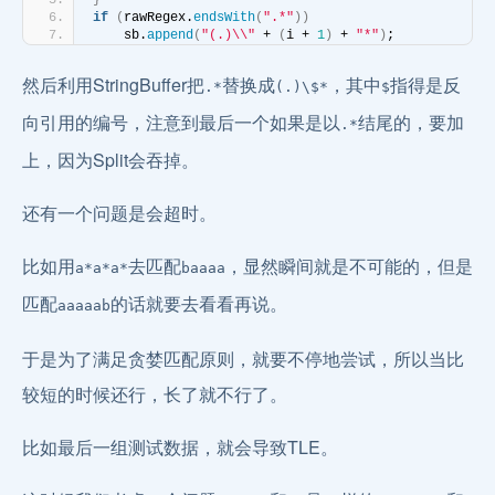
}
if
(
rawRegex.
endsWith
(
".*"
))
    sb.
append
(
"(.)\\"
 + 
(
i + 
1
)
 + 
"*"
)
;
然后利用StringBuffer把
替换成
，其中
指得是反
.*
(.)\$*
$
向引用的编号，注意到最后一个如果是以
结尾的，要加
.*
上，因为Split会吞掉。
还有一个问题是会超时。
比如用
去匹配
，显然瞬间就是不可能的，但是
a*a*a*
baaaa
匹配
的话就要去看看再说。
aaaaab
于是为了满足贪婪匹配原则，就要不停地尝试，所以当比
较短的时候还行，长了就不行了。
比如最后一组测试数据，就会导致TLE。