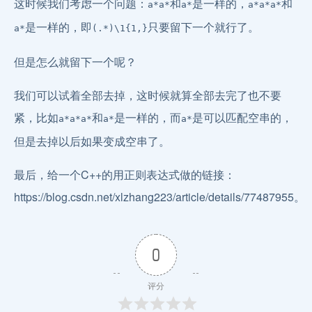
这时候我们考虑一个问题：
和
是一样的，
和
a*a*
a*
a*a*a*
是一样的，即
只要留下一个就行了。
a*
(.*)\1{1,}
但是怎么就留下一个呢？
我们可以试着全部去掉，这时候就算全部去完了也不要
紧，比如
和
是一样的，而
是可以匹配空串的，
a*a*a*
a*
a*
但是去掉以后如果变成空串了。
最后，给一个C++的用正则表达式做的链接：
https://blog.csdn.net/xlzhang223/article/details/77487955。
0
评分