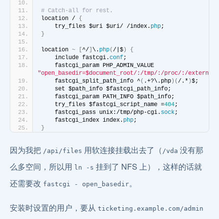
# Catch-all for rest.
location / 
{
    try_files $uri $uri/ /index.
php
;
}
location 
~
[
^/
]
\.
php
(
/|$
)
{
    include fastcgi.
conf
;
    fastcgi_param PHP_ADMIN_VALUE 
"open_basedir=$document_root/:/tmp/:/proc/:/external_
    fastcgi_split_path_info ^
(
.+?\.php
)(
/.*
)
$;
    set $path_info $fastcgi_path_info;
    fastcgi_param PATH_INFO $path_info;
    try_files $fastcgi_script_name =
404
;
    fastcgi_pass unix:/tmp/php-cgi.
sock
;
    fastcgi_index index.
php
;
}
因为我把
用软连接挂载出去了（
没有那
/api/files
/vda
么多空间，所以用
挂到了 NFS 上），这样的话就
ln -s
还需要改
。
fastcgi - open_basedir
安装时设置的用户，要从
ticketing.example.com/admin