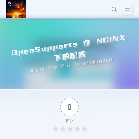
O
p
e
n
S
u
p
p
o
rt
s
在
N
GI
N
X
下
的
配
置
2023年3月25日
0
0
372
0
评分